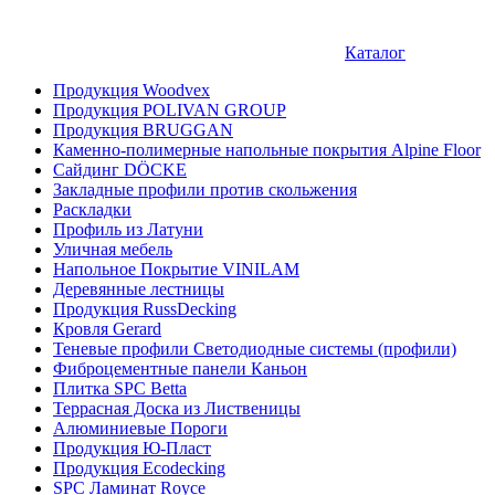
Каталог
Продукция Woodvex
Продукция POLIVAN GROUP
Продукция BRUGGAN
Каменно-полимерные напольные покрытия Alpine Floor
Сайдинг DÖCKE
Закладные профили против скольжения
Раскладки
Профиль из Латуни
Уличная мебель
Напольное Покрытие VINILAM
Деревянные лестницы
Продукция RussDecking
Кровля Gerard
Теневые профили Светодиодные системы (профили)
Фиброцементные панели Каньон
Плитка SPC Betta
Террасная Доска из Лиственицы
Алюминиевые Пороги
Продукция Ю-Пласт
Продукция Ecodecking
SPC Ламинат Royce