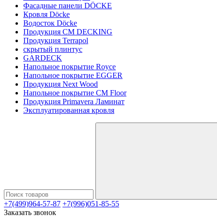
Фасадные панели DÖCKE
Кровля Döcke
Водосток Döcke
Продукция CM DECKING
Продукция Terrapol
скрытый плинтус
GARDECK
Напольное покрытие Royce
Напольное покрытие EGGER
Продукция Next Wood
Напольное покрытие CM Floor
Продукция Primavera Ламинат
Эксплуатированная кровля
+7(499)964-57-87
+7(996)051-85-55
Заказать звонок