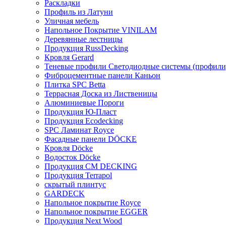
Раскладки
Профиль из Латуни
Уличная мебель
Напольное Покрытие VINILAM
Деревянные лестницы
Продукция RussDecking
Кровля Gerard
Теневые профили Светодиодные системы (профили
Фиброцементные панели Каньон
Плитка SPC Betta
Террасная Доска из Лиственицы
Алюминиевые Пороги
Продукция Ю-Пласт
Продукция Ecodecking
SPC Ламинат Royce
Фасадные панели DÖCKE
Кровля Döcke
Водосток Döcke
Продукция CM DECKING
Продукция Terrapol
скрытый плинтус
GARDECK
Напольное покрытие Royce
Напольное покрытие EGGER
Продукция Next Wood