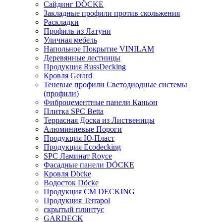
Сайдинг DÖCKE
Закладные профили против скольжения
Раскладки
Профиль из Латуни
Уличная мебель
Напольное Покрытие VINILAM
Деревянные лестницы
Продукция RussDecking
Кровля Gerard
Теневые профили Светодиодные системы
(профили)
Фиброцементные панели Каньон
Плитка SPC Betta
Террасная Доска из Лиственицы
Алюминиевые Пороги
Продукция Ю-Пласт
Продукция Ecodecking
SPC Ламинат Royce
Фасадные панели DÖCKE
Кровля Döcke
Водосток Döcke
Продукция CM DECKING
Продукция Terrapol
скрытый плинтус
GARDECK