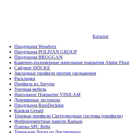
Каталог
Продукция Woodvex
Продукция POLIVAN GROUP
Продукция BRUGGAN
Каменно-полимерные напольные покрытия Alpine Floor
Сайдинг DÖCKE
Закладные профили против скольжения
Раскладки
Профиль из Латуни
Уличная мебель
Напольное Покрытие VINILAM
Деревянные лестницы
Продукция RussDecking
Кровля Gerard
Теневые профили Светодиодные системы (профили)
Фиброцементные панели Каньон
Плитка SPC Betta
Террасная Доска из Лиственицы