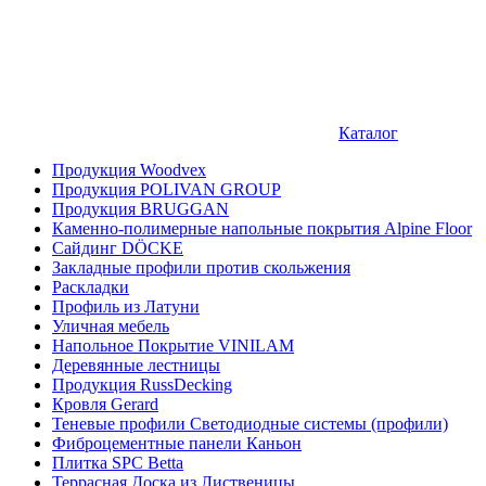
Каталог
Продукция Woodvex
Продукция POLIVAN GROUP
Продукция BRUGGAN
Каменно-полимерные напольные покрытия Alpine Floor
Сайдинг DÖCKE
Закладные профили против скольжения
Раскладки
Профиль из Латуни
Уличная мебель
Напольное Покрытие VINILAM
Деревянные лестницы
Продукция RussDecking
Кровля Gerard
Теневые профили Светодиодные системы (профили)
Фиброцементные панели Каньон
Плитка SPC Betta
Террасная Доска из Лиственицы