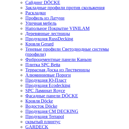
Сайдинг DÖCKE
Закладные профили против скольжения
Раскладки
Профиль из Латуни
Уличная мебель
Напольное Покрытие VINILAM
Деревянные лестницы
Продукция RussDecking
Кровля Gerard
Теневые профили Светодиодные системы
(профили)
Фиброцементные панели Каньон
Плитка SPC Betta
Террасная Доска из Лиственицы
Алюминиевые Пороги
Продукция Ю-Пласт
Продукция Ecodecking
SPC Ламинат Royce
Фасадные панели DÖCKE
Кровля Döcke
Водосток Döcke
Продукция CM DECKING
Продукция Terrapol
скрытый плинтус
GARDECK