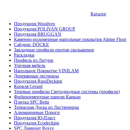
Каталог
Продукция Woodvex
Продукция POLIVAN GROUP
Продукция BRUGGAN
Каменно-полимерные напольные покрытия Alpine Floor
Сайдинг DÖCKE
Закладные профили против скольжения
Раскладки
Профиль из Латуни
Уличная мебель
Напольное Покрытие VINILAM
Деревянные лестницы
Продукция RussDecking
Кровля Gerard
Теневые профили Светодиодные системы (профили)
Фиброцементные панели Каньон
Плитка SPC Betta
Террасная Доска из Лиственицы
Алюминиевые Пороги
Продукция Ю-Пласт
Продукция Ecodecking
SPC Ламинат Royce