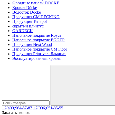
Фасадные панели DÖCKE
Кровля Döcke
Водосток Döcke
Продукция CM DECKING
Продукция Terrapol
скрытый плинтус
GARDECK
Напольное покрытие Royce
Напольное покрытие EGGER
Продукция Next Wood
Напольное покрытие CM Floor
Продукция Primavera Ламинат
Эксплуатированная кровля
+7(499)964-57-87
+7(996)051-85-55
Заказать звонок