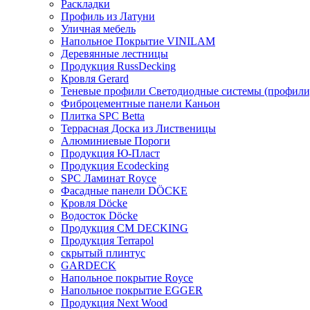
Раскладки
Профиль из Латуни
Уличная мебель
Напольное Покрытие VINILAM
Деревянные лестницы
Продукция RussDecking
Кровля Gerard
Теневые профили Светодиодные системы (профили
Фиброцементные панели Каньон
Плитка SPC Betta
Террасная Доска из Лиственицы
Алюминиевые Пороги
Продукция Ю-Пласт
Продукция Ecodecking
SPC Ламинат Royce
Фасадные панели DÖCKE
Кровля Döcke
Водосток Döcke
Продукция CM DECKING
Продукция Terrapol
скрытый плинтус
GARDECK
Напольное покрытие Royce
Напольное покрытие EGGER
Продукция Next Wood