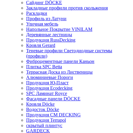
Сайдинг DÖCKE
Закладные профили против скольжения
Раскладки
Профиль из Латуни
Уличная мебель
Напольное Покрытие VINILAM
Деревянные лестницы
Продукция RussDecking
Кровля Gerard
Теневые профили Светодиодные системы
(профили)
Фиброцементные панели Каньон
Плитка SPC Betta
Террасная Доска из Лиственицы
Алюминиевые Пороги
Продукция Ю-Пласт
Продукция Ecodecking
SPC Ламинат Royce
Фасадные панели DÖCKE
Кровля Döcke
Водосток Döcke
Продукция CM DECKING
Продукция Terrapol
скрытый плинтус
GARDECK