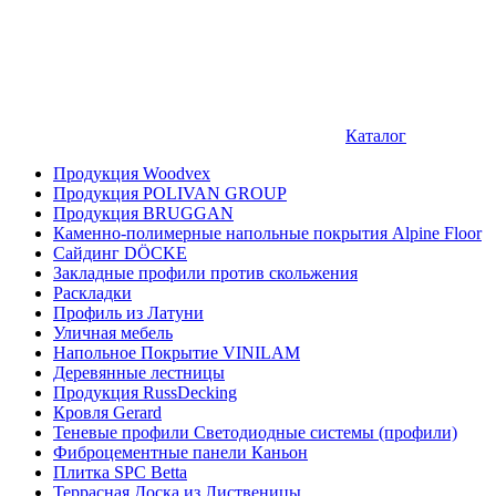
Каталог
Продукция Woodvex
Продукция POLIVAN GROUP
Продукция BRUGGAN
Каменно-полимерные напольные покрытия Alpine Floor
Сайдинг DÖCKE
Закладные профили против скольжения
Раскладки
Профиль из Латуни
Уличная мебель
Напольное Покрытие VINILAM
Деревянные лестницы
Продукция RussDecking
Кровля Gerard
Теневые профили Светодиодные системы (профили)
Фиброцементные панели Каньон
Плитка SPC Betta
Террасная Доска из Лиственицы