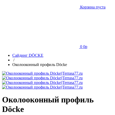
Корзина пуста
0
0
p
Сайдинг DÖCKE
/
Околооконный профиль Döcke
Околооконный профиль
Döcke