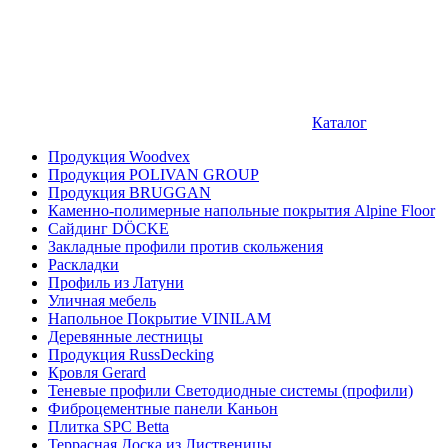
Каталог
Продукция Woodvex
Продукция POLIVAN GROUP
Продукция BRUGGAN
Каменно-полимерные напольные покрытия Alpine Floor
Сайдинг DÖCKE
Закладные профили против скольжения
Раскладки
Профиль из Латуни
Уличная мебель
Напольное Покрытие VINILAM
Деревянные лестницы
Продукция RussDecking
Кровля Gerard
Теневые профили Светодиодные системы (профили)
Фиброцементные панели Каньон
Плитка SPC Betta
Террасная Доска из Лиственицы