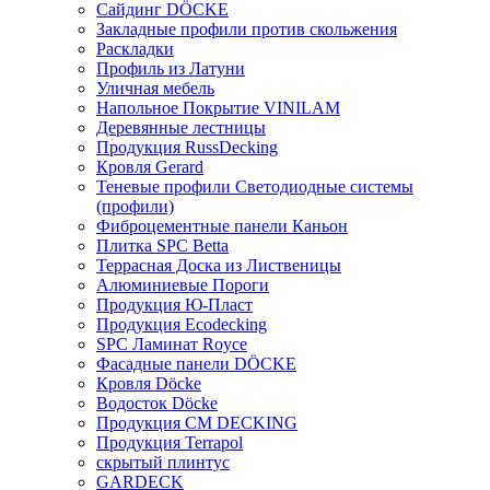
Сайдинг DÖCKE
Закладные профили против скольжения
Раскладки
Профиль из Латуни
Уличная мебель
Напольное Покрытие VINILAM
Деревянные лестницы
Продукция RussDecking
Кровля Gerard
Теневые профили Светодиодные системы
(профили)
Фиброцементные панели Каньон
Плитка SPC Betta
Террасная Доска из Лиственицы
Алюминиевые Пороги
Продукция Ю-Пласт
Продукция Ecodecking
SPC Ламинат Royce
Фасадные панели DÖCKE
Кровля Döcke
Водосток Döcke
Продукция CM DECKING
Продукция Terrapol
скрытый плинтус
GARDECK