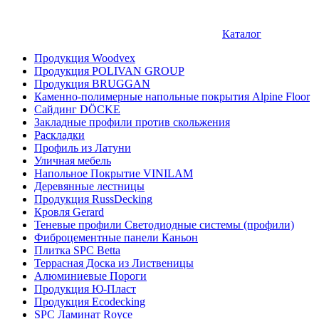
Каталог
Продукция Woodvex
Продукция POLIVAN GROUP
Продукция BRUGGAN
Каменно-полимерные напольные покрытия Alpine Floor
Сайдинг DÖCKE
Закладные профили против скольжения
Раскладки
Профиль из Латуни
Уличная мебель
Напольное Покрытие VINILAM
Деревянные лестницы
Продукция RussDecking
Кровля Gerard
Теневые профили Светодиодные системы (профили)
Фиброцементные панели Каньон
Плитка SPC Betta
Террасная Доска из Лиственицы
Алюминиевые Пороги
Продукция Ю-Пласт
Продукция Ecodecking
SPC Ламинат Royce