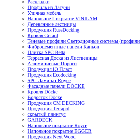
Раскладки
Профиль из Латуни
Уличная мебель
Напольное Покрытие VINILAM
Деревянные лестницы
Продукция RussDecking
Кровля Gerard
Теневые профили Светодиодные системы (профили
Фиброцементные панели Каньон
Плитка SPC Betta
Террасная Доска из Лиственицы
Алюминиевые Пороги
Продукция Ю-Пласт
Продукция Ecodecking
SPC Ламинат Royce
Фасадные панели DÖCKE
Кровля Döcke
Водосток Döcke
Продукция CM DECKING
Продукция Terrapol
скрытый плинтус
GARDECK
Напольное покрытие Royce
Напольное покрытие EGGER
Продукция Next Wood