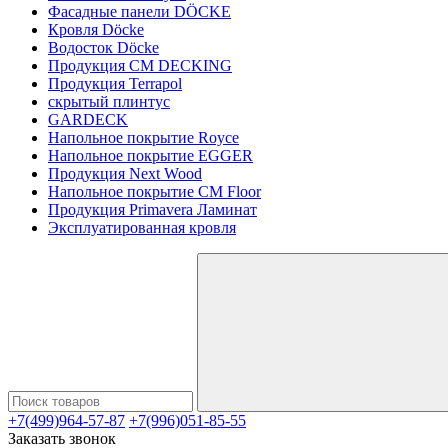
Фасадные панели DÖCKE
Кровля Döcke
Водосток Döcke
Продукция CM DECKING
Продукция Terrapol
скрытый плинтус
GARDECK
Напольное покрытие Royce
Напольное покрытие EGGER
Продукция Next Wood
Напольное покрытие CM Floor
Продукция Primavera Ламинат
Эксплуатированная кровля
+7(499)964-57-87
+7(996)051-85-55
Заказать звонок