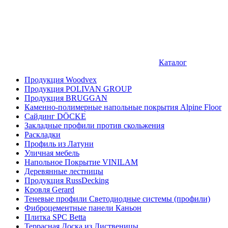
Каталог
Продукция Woodvex
Продукция POLIVAN GROUP
Продукция BRUGGAN
Каменно-полимерные напольные покрытия Alpine Floor
Сайдинг DÖCKE
Закладные профили против скольжения
Раскладки
Профиль из Латуни
Уличная мебель
Напольное Покрытие VINILAM
Деревянные лестницы
Продукция RussDecking
Кровля Gerard
Теневые профили Светодиодные системы (профили)
Фиброцементные панели Каньон
Плитка SPC Betta
Террасная Доска из Лиственицы