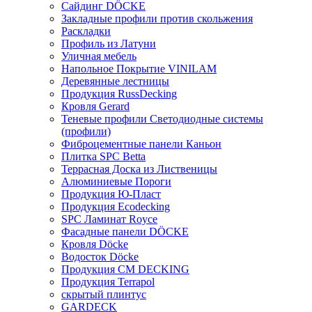
Сайдинг DÖCKE
Закладные профили против скольжения
Раскладки
Профиль из Латуни
Уличная мебель
Напольное Покрытие VINILAM
Деревянные лестницы
Продукция RussDecking
Кровля Gerard
Теневые профили Светодиодные системы
(профили)
Фиброцементные панели Каньон
Плитка SPC Betta
Террасная Доска из Лиственицы
Алюминиевые Пороги
Продукция Ю-Пласт
Продукция Ecodecking
SPC Ламинат Royce
Фасадные панели DÖCKE
Кровля Döcke
Водосток Döcke
Продукция CM DECKING
Продукция Terrapol
скрытый плинтус
GARDECK