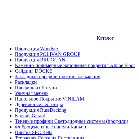
Каталог
Продукция Woodvex
Продукция POLIVAN GROUP
Продукция BRUGGAN
Каменно-полимерные напольные покрытия Alpine Floor
Сайдинг DÖCKE
Закладные профили против скольжения
Раскладки
Профиль из Латуни
Уличная мебель
Напольное Покрытие VINILAM
Деревянные лестницы
Продукция RussDecking
Кровля Gerard
Теневые профили Светодиодные системы (профили)
Фиброцементные панели Каньон
Плитка SPC Betta
Террасная Доска из Лиственицы