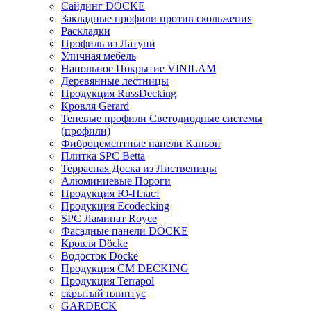
Сайдинг DÖCKE
Закладные профили против скольжения
Раскладки
Профиль из Латуни
Уличная мебель
Напольное Покрытие VINILAM
Деревянные лестницы
Продукция RussDecking
Кровля Gerard
Теневые профили Светодиодные системы
(профили)
Фиброцементные панели Каньон
Плитка SPC Betta
Террасная Доска из Лиственицы
Алюминиевые Пороги
Продукция Ю-Пласт
Продукция Ecodecking
SPC Ламинат Royce
Фасадные панели DÖCKE
Кровля Döcke
Водосток Döcke
Продукция CM DECKING
Продукция Terrapol
скрытый плинтус
GARDECK