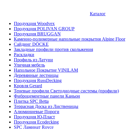
Каталог
Продукция Woodvex
Продукция POLIVAN GROUP
Продукция BRUGGAN
Каменно-полимерные напольные покрытия Alpine Floor
Сайдинг DÖCKE
Закладные профили против скольжения
Раскладки
Профиль из Латуни
Уличная мебель
Напольное Покрытие VINILAM
Деревянные лестницы
Продукция RussDecking
Кровля Gerard
Теневые профили Светодиодные системы (профили)
Фиброцементные панели Каньон
Плитка SPC Betta
Террасная Доска из Лиственицы
Алюминиевые Пороги
Продукция Ю-Пласт
Продукция Ecodecking
SPC Ламинат Royce