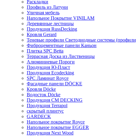
Раскладки
Профиль из Латуни
Уличная мебель
Напольное Покрытие VINILAM
Деревянные лестницы
Продукция RussDecking
Кровля Gerard
Теневые профили Светодиодные системы (профили
Фиброцементные панели Каньон
Плитка SPC Betta
Террасная Доска из Лиственицы
Алюминиевые Пороги
Продукция Ю-Пласт
Продукция Ecodecking
SPC Ламинат Royce
Фасадные панели DÖCKE
Кровля Döcke
Водосток Döcke
Продукция CM DECKING
Продукция Terrapol
скрытый плинтус
GARDECK
Напольное покрытие Royce
Напольное покрытие EGGER
Продукция Next Wood