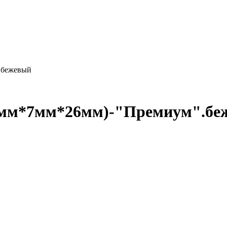
.бежевый
0мм*7мм*26мм)-"Премиум".бе