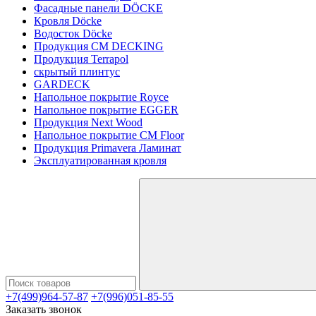
Фасадные панели DÖCKE
Кровля Döcke
Водосток Döcke
Продукция CM DECKING
Продукция Terrapol
скрытый плинтус
GARDECK
Напольное покрытие Royce
Напольное покрытие EGGER
Продукция Next Wood
Напольное покрытие CM Floor
Продукция Primavera Ламинат
Эксплуатированная кровля
+7(499)964-57-87
+7(996)051-85-55
Заказать звонок