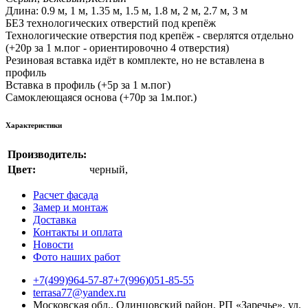
Длина: 0.9 м, 1 м, 1.35 м, 1.5 м, 1.8 м, 2 м, 2.7 м, 3 м
БЕЗ технологических отверстий под крепёж
Технологические отверстия под крепёж - сверлятся отдельно
(+20р за 1 м.пог - ориентировочно 4 отверстия)
Резиновая вставка идёт в комплекте, но не вставлена в
профиль
Вставка в профиль (+5р за 1 м.пог)
Самоклеющаяся основа (+70р за 1м.пог.)
Характеристики
Производитель:
Цвет:
черный
,
Расчет фасада
Замер и монтаж
Доставка
Контакты и оплата
Новости
Фото наших работ
+7(499)964-57-87
+7(996)051-85-55
terrasa77@yandex.ru
Московская обл., Одинцовский район, РП «Заречье», ул.