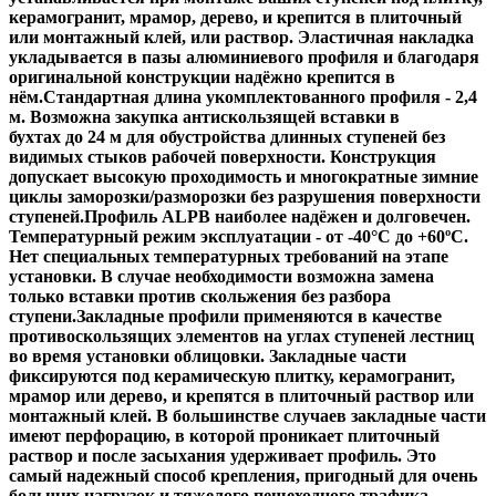
керамогранит, мрамор, дерево, и крепится в плиточный
или монтажный клей, или раствор. Эластичная накладка
укладывается в пазы алюминиевого профиля и благодаря
оригинальной конструкции надёжно крепится в
нём.Стандартная длина укомплектованного профиля - 2,4
м. Возможна закупка антискользящей вставки в
бухтах до 24 м для обустройства длинных ступеней без
видимых стыков рабочей поверхности. Конструкция
допускает высокую проходимость и многократные зимние
циклы заморозки/разморозки без разрушения поверхности
ступеней.Профиль ALPB наиболее надёжен и долговечен.
Температурный режим эксплуатации - от -40°С до +60ºС.
Нет специальных температурных требований на этапе
установки. В случае необходимости возможна замена
только вставки против скольжения без разбора
ступени.Закладные профили применяются в качестве
противоскользящих элементов на углах ступеней лестниц
во время установки облицовки. Закладные части
фиксируются под керамическую плитку, керамогранит,
мрамор или дерево, и крепятся в плиточный раствор или
монтажный клей. В большинстве случаев закладные части
имеют перфорацию, в которой проникает плиточный
раствор и после засыхания удерживает профиль. Это
самый надежный способ крепления, пригодный для очень
больших нагрузок и тяжелого пешеходного трафика.