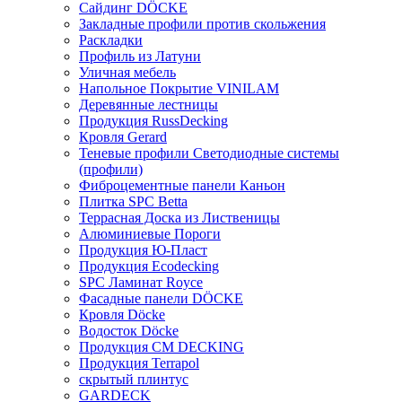
Сайдинг DÖCKE
Закладные профили против скольжения
Раскладки
Профиль из Латуни
Уличная мебель
Напольное Покрытие VINILAM
Деревянные лестницы
Продукция RussDecking
Кровля Gerard
Теневые профили Светодиодные системы
(профили)
Фиброцементные панели Каньон
Плитка SPC Betta
Террасная Доска из Лиственицы
Алюминиевые Пороги
Продукция Ю-Пласт
Продукция Ecodecking
SPC Ламинат Royce
Фасадные панели DÖCKE
Кровля Döcke
Водосток Döcke
Продукция CM DECKING
Продукция Terrapol
скрытый плинтус
GARDECK