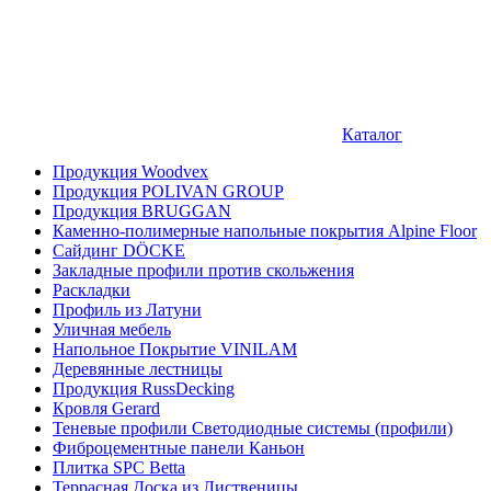
Каталог
Продукция Woodvex
Продукция POLIVAN GROUP
Продукция BRUGGAN
Каменно-полимерные напольные покрытия Alpine Floor
Сайдинг DÖCKE
Закладные профили против скольжения
Раскладки
Профиль из Латуни
Уличная мебель
Напольное Покрытие VINILAM
Деревянные лестницы
Продукция RussDecking
Кровля Gerard
Теневые профили Светодиодные системы (профили)
Фиброцементные панели Каньон
Плитка SPC Betta
Террасная Доска из Лиственицы