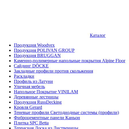
Каталог
Продукция Woodvex
Продукция POLIVAN GROUP
Продукция BRUGGAN
Каменно-полимерные напольные покрытия Alpine Floor
Сайдинг DÖCKE
Закладные профили против скольжения
Раскладки
Профиль из Латуни
Уличная мебель
Напольное Покрытие VINILAM
Деревянные лестницы
Продукция RussDecking
Кровля Gerard
Теневые профили Светодиодные системы (профили)
Фиброцементные панели Каньон
Плитка SPC Betta
Террасная Доска из Лиственицы