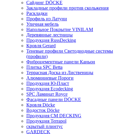
Сайдинг DÖCKE
Закладные профили против скольжения
Раскладки
Профиль из Латуни
Уличная мебель
Напольное Покрытие VINILAM
Деревянные лестницы
Продукция RussDecking
Кровля Gerard
Теневые профили Светодиодные системы
(профили)
Фиброцементные панели Каньон
Плитка SPC Betta
Террасная Доска из Лиственицы
Алюминиевые Пороги
Продукция Ю-Пласт
Продукция Ecodecking
SPC Ламинат Royce
Фасадные панели DÖCKE
Кровля Döcke
Водосток Döcke
Продукция CM DECKING
Продукция Terrapol
скрытый плинтус
GARDECK