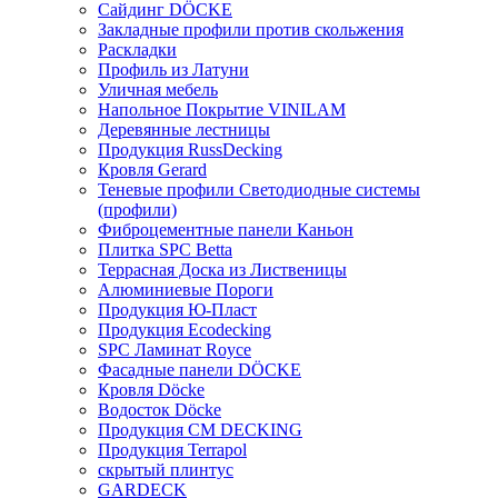
Сайдинг DÖCKE
Закладные профили против скольжения
Раскладки
Профиль из Латуни
Уличная мебель
Напольное Покрытие VINILAM
Деревянные лестницы
Продукция RussDecking
Кровля Gerard
Теневые профили Светодиодные системы
(профили)
Фиброцементные панели Каньон
Плитка SPC Betta
Террасная Доска из Лиственицы
Алюминиевые Пороги
Продукция Ю-Пласт
Продукция Ecodecking
SPC Ламинат Royce
Фасадные панели DÖCKE
Кровля Döcke
Водосток Döcke
Продукция CM DECKING
Продукция Terrapol
скрытый плинтус
GARDECK