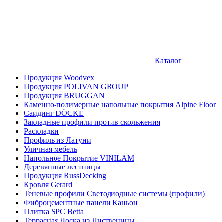
Каталог
Продукция Woodvex
Продукция POLIVAN GROUP
Продукция BRUGGAN
Каменно-полимерные напольные покрытия Alpine Floor
Сайдинг DÖCKE
Закладные профили против скольжения
Раскладки
Профиль из Латуни
Уличная мебель
Напольное Покрытие VINILAM
Деревянные лестницы
Продукция RussDecking
Кровля Gerard
Теневые профили Светодиодные системы (профили)
Фиброцементные панели Каньон
Плитка SPC Betta
Террасная Доска из Лиственицы