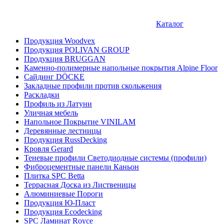
Каталог
Продукция Woodvex
Продукция POLIVAN GROUP
Продукция BRUGGAN
Каменно-полимерные напольные покрытия Alpine Floor
Сайдинг DÖCKE
Закладные профили против скольжения
Раскладки
Профиль из Латуни
Уличная мебель
Напольное Покрытие VINILAM
Деревянные лестницы
Продукция RussDecking
Кровля Gerard
Теневые профили Светодиодные системы (профили)
Фиброцементные панели Каньон
Плитка SPC Betta
Террасная Доска из Лиственицы
Алюминиевые Пороги
Продукция Ю-Пласт
Продукция Ecodecking
SPC Ламинат Royce