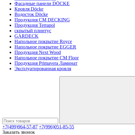
Фасадные панели DÖCKE
Кровля Döcke
Водосток Döcke
Продукция CM DECKING
Продукция Terrapol
скрытый плинтус
GARDECK
Напольное покрытие Royce
Напольное покрытие EGGER
Продукция Next Wood
Напольное покрытие CM Floor
Продукция Primavera Ламинат
Эксплуатированная кровля
+7(499)964-57-87
+7(996)051-85-55
Заказать звонок