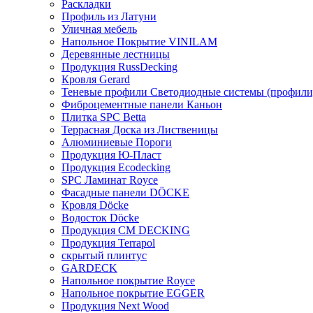
Раскладки
Профиль из Латуни
Уличная мебель
Напольное Покрытие VINILAM
Деревянные лестницы
Продукция RussDecking
Кровля Gerard
Теневые профили Светодиодные системы (профили
Фиброцементные панели Каньон
Плитка SPC Betta
Террасная Доска из Лиственицы
Алюминиевые Пороги
Продукция Ю-Пласт
Продукция Ecodecking
SPC Ламинат Royce
Фасадные панели DÖCKE
Кровля Döcke
Водосток Döcke
Продукция CM DECKING
Продукция Terrapol
скрытый плинтус
GARDECK
Напольное покрытие Royce
Напольное покрытие EGGER
Продукция Next Wood