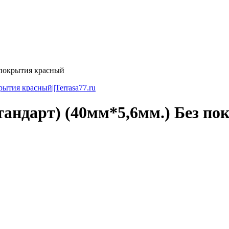
 покрытия красный
андарт) (40мм*5,6мм.) Без по