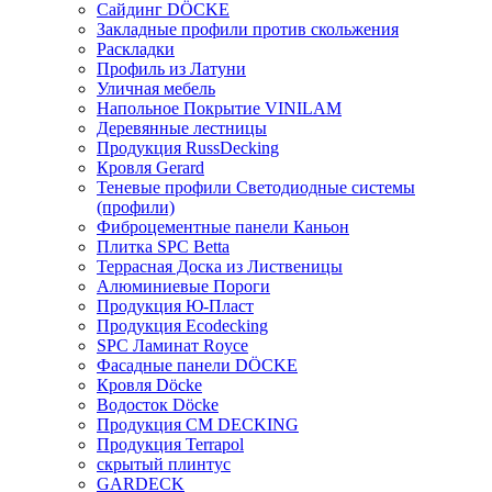
Сайдинг DÖCKE
Закладные профили против скольжения
Раскладки
Профиль из Латуни
Уличная мебель
Напольное Покрытие VINILAM
Деревянные лестницы
Продукция RussDecking
Кровля Gerard
Теневые профили Светодиодные системы
(профили)
Фиброцементные панели Каньон
Плитка SPC Betta
Террасная Доска из Лиственицы
Алюминиевые Пороги
Продукция Ю-Пласт
Продукция Ecodecking
SPC Ламинат Royce
Фасадные панели DÖCKE
Кровля Döcke
Водосток Döcke
Продукция CM DECKING
Продукция Terrapol
скрытый плинтус
GARDECK