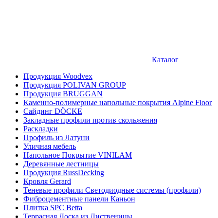
Каталог
Продукция Woodvex
Продукция POLIVAN GROUP
Продукция BRUGGAN
Каменно-полимерные напольные покрытия Alpine Floor
Сайдинг DÖCKE
Закладные профили против скольжения
Раскладки
Профиль из Латуни
Уличная мебель
Напольное Покрытие VINILAM
Деревянные лестницы
Продукция RussDecking
Кровля Gerard
Теневые профили Светодиодные системы (профили)
Фиброцементные панели Каньон
Плитка SPC Betta
Террасная Доска из Лиственицы