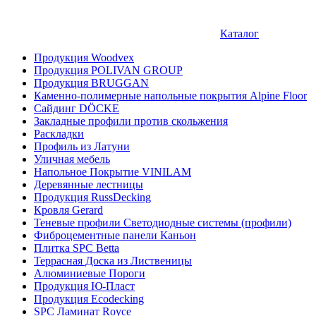
Каталог
Продукция Woodvex
Продукция POLIVAN GROUP
Продукция BRUGGAN
Каменно-полимерные напольные покрытия Alpine Floor
Сайдинг DÖCKE
Закладные профили против скольжения
Раскладки
Профиль из Латуни
Уличная мебель
Напольное Покрытие VINILAM
Деревянные лестницы
Продукция RussDecking
Кровля Gerard
Теневые профили Светодиодные системы (профили)
Фиброцементные панели Каньон
Плитка SPC Betta
Террасная Доска из Лиственицы
Алюминиевые Пороги
Продукция Ю-Пласт
Продукция Ecodecking
SPC Ламинат Royce