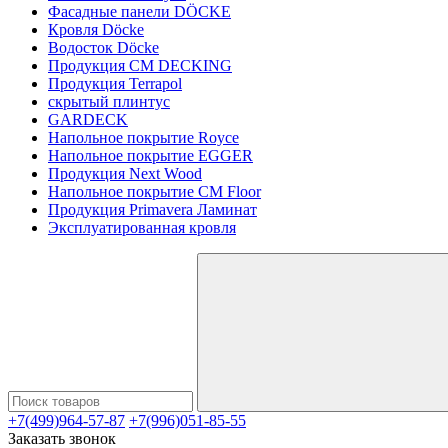
Фасадные панели DÖCKE
Кровля Döcke
Водосток Döcke
Продукция CM DECKING
Продукция Terrapol
скрытый плинтус
GARDECK
Напольное покрытие Royce
Напольное покрытие EGGER
Продукция Next Wood
Напольное покрытие CM Floor
Продукция Primavera Ламинат
Эксплуатированная кровля
+7(499)964-57-87
+7(996)051-85-55
Заказать звонок