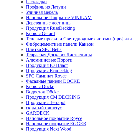
Раскладки
Профиль из Латуни
Уличная мебель
Напольное Покрытие VINILAM
Деревянные лестницы
Продукция RussDecking
Кровля Gerard
Теневые профили Светодиодные системы (профили
Фиброцементные панели Каньон
Плитка SPC Betta
Террасная Доска из Лиственицы
Алюминиевые Пороги
Продукция Ю-Пласт
Продукция Ecodecking
SPC Ламинат Royce
Фасадные панели DÖCKE
Кровля Döcke
Водосток Döcke
Продукция CM DECKING
Продукция Terrapol
скрытый плинтус
GARDECK
Напольное покрытие Royce
Напольное покрытие EGGER
Продукция Next Wood