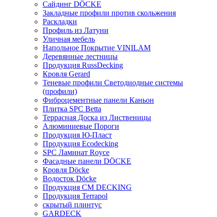
Сайдинг DÖCKE
Закладные профили против скольжения
Раскладки
Профиль из Латуни
Уличная мебель
Напольное Покрытие VINILAM
Деревянные лестницы
Продукция RussDecking
Кровля Gerard
Теневые профили Светодиодные системы
(профили)
Фиброцементные панели Каньон
Плитка SPC Betta
Террасная Доска из Лиственицы
Алюминиевые Пороги
Продукция Ю-Пласт
Продукция Ecodecking
SPC Ламинат Royce
Фасадные панели DÖCKE
Кровля Döcke
Водосток Döcke
Продукция CM DECKING
Продукция Terrapol
скрытый плинтус
GARDECK