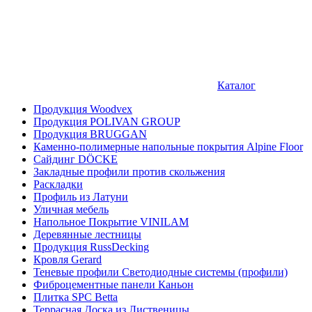
Каталог
Продукция Woodvex
Продукция POLIVAN GROUP
Продукция BRUGGAN
Каменно-полимерные напольные покрытия Alpine Floor
Сайдинг DÖCKE
Закладные профили против скольжения
Раскладки
Профиль из Латуни
Уличная мебель
Напольное Покрытие VINILAM
Деревянные лестницы
Продукция RussDecking
Кровля Gerard
Теневые профили Светодиодные системы (профили)
Фиброцементные панели Каньон
Плитка SPC Betta
Террасная Доска из Лиственицы