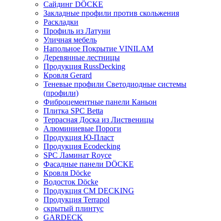
Сайдинг DÖCKE
Закладные профили против скольжения
Раскладки
Профиль из Латуни
Уличная мебель
Напольное Покрытие VINILAM
Деревянные лестницы
Продукция RussDecking
Кровля Gerard
Теневые профили Светодиодные системы
(профили)
Фиброцементные панели Каньон
Плитка SPC Betta
Террасная Доска из Лиственицы
Алюминиевые Пороги
Продукция Ю-Пласт
Продукция Ecodecking
SPC Ламинат Royce
Фасадные панели DÖCKE
Кровля Döcke
Водосток Döcke
Продукция CM DECKING
Продукция Terrapol
скрытый плинтус
GARDECK