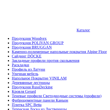
Каталог
Продукция Woodvex
Продукция POLIVAN GROUP
Продукция BRUGGAN
Каменно-полимерные напольные покрытия Alpine Floor
Сайдинг DÖCKE
Закладные профили против скольжения
Раскладки
Профиль из Латуни
Уличная мебель
Напольное Покрытие VINILAM
Деревянные лестницы
Продукция RussDecking
Кровля Gerard
Теневые профили Светодиодные системы (профили)
Фиброцементные панели Каньон
Плитка SPC Betta
Террасная Доска из Лиственицы