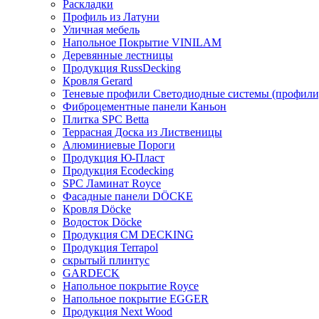
Раскладки
Профиль из Латуни
Уличная мебель
Напольное Покрытие VINILAM
Деревянные лестницы
Продукция RussDecking
Кровля Gerard
Теневые профили Светодиодные системы (профили
Фиброцементные панели Каньон
Плитка SPC Betta
Террасная Доска из Лиственицы
Алюминиевые Пороги
Продукция Ю-Пласт
Продукция Ecodecking
SPC Ламинат Royce
Фасадные панели DÖCKE
Кровля Döcke
Водосток Döcke
Продукция CM DECKING
Продукция Terrapol
скрытый плинтус
GARDECK
Напольное покрытие Royce
Напольное покрытие EGGER
Продукция Next Wood