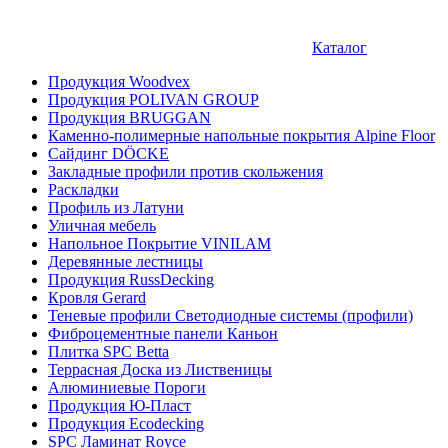
Каталог
Продукция Woodvex
Продукция POLIVAN GROUP
Продукция BRUGGAN
Каменно-полимерные напольные покрытия Alpine Floor
Сайдинг DÖCKE
Закладные профили против скольжения
Раскладки
Профиль из Латуни
Уличная мебель
Напольное Покрытие VINILAM
Деревянные лестницы
Продукция RussDecking
Кровля Gerard
Теневые профили Светодиодные системы (профили)
Фиброцементные панели Каньон
Плитка SPC Betta
Террасная Доска из Лиственицы
Алюминиевые Пороги
Продукция Ю-Пласт
Продукция Ecodecking
SPC Ламинат Royce