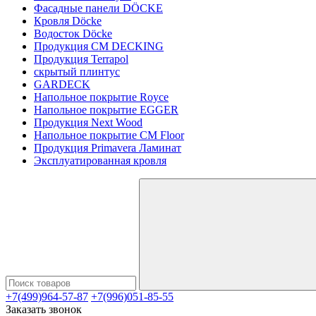
Фасадные панели DÖCKE
Кровля Döcke
Водосток Döcke
Продукция CM DECKING
Продукция Terrapol
скрытый плинтус
GARDECK
Напольное покрытие Royce
Напольное покрытие EGGER
Продукция Next Wood
Напольное покрытие CM Floor
Продукция Primavera Ламинат
Эксплуатированная кровля
+7(499)964-57-87
+7(996)051-85-55
Заказать звонок