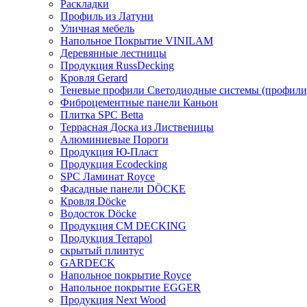
Раскладки
Профиль из Латуни
Уличная мебель
Напольное Покрытие VINILAM
Деревянные лестницы
Продукция RussDecking
Кровля Gerard
Теневые профили Светодиодные системы (профили
Фиброцементные панели Каньон
Плитка SPC Betta
Террасная Доска из Лиственицы
Алюминиевые Пороги
Продукция Ю-Пласт
Продукция Ecodecking
SPC Ламинат Royce
Фасадные панели DÖCKE
Кровля Döcke
Водосток Döcke
Продукция CM DECKING
Продукция Terrapol
скрытый плинтус
GARDECK
Напольное покрытие Royce
Напольное покрытие EGGER
Продукция Next Wood