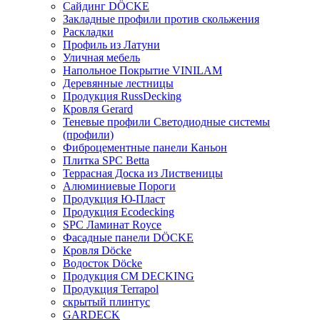
Сайдинг DÖCKE
Закладные профили против скольжения
Раскладки
Профиль из Латуни
Уличная мебель
Напольное Покрытие VINILAM
Деревянные лестницы
Продукция RussDecking
Кровля Gerard
Теневые профили Светодиодные системы
(профили)
Фиброцементные панели Каньон
Плитка SPC Betta
Террасная Доска из Лиственицы
Алюминиевые Пороги
Продукция Ю-Пласт
Продукция Ecodecking
SPC Ламинат Royce
Фасадные панели DÖCKE
Кровля Döcke
Водосток Döcke
Продукция CM DECKING
Продукция Terrapol
скрытый плинтус
GARDECK