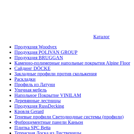
Каталог
Продукция Woodvex
Продукция POLIVAN GROUP
Продукция BRUGGAN
Каменно-полимерные напольные покрытия Alpine Floor
Сайдинг DÖCKE
Закладные профили против скольжения
Раскладки
Профиль из Латуни
Уличная мебель
Напольное Покрытие VINILAM
Деревянные лестницы
Продукция RussDecking
Кровля Gerard
Теневые профили Светодиодные системы (профили)
Фиброцементные панели Каньон
Плитка SPC Betta
Террасная Доска из Лиственицы