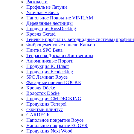
Раскладки
Профиль из Латуни
Уличная мебель
Напольное Покрытие VINILAM
Деревянные лестницы
Продукция RussDecking
Кровля Gerard
Теневые профили Светодиодные системы (профили
Фиброцементные панели Каньон
Плитка SPC Betta
Террасная Доска из Лиственицы
Алюминиевые Пороги
Продукция Ю-Пласт
Продукция Ecodecking
SPC Ламинат Royce
Фасадные панели DÖCKE
Кровля Döcke
Водосток Döcke
Продукция CM DECKING
Продукция Terrapol
скрытый плинтус
GARDECK
Напольное покрытие Royce
Напольное покрытие EGGER
Продукция Next Wood