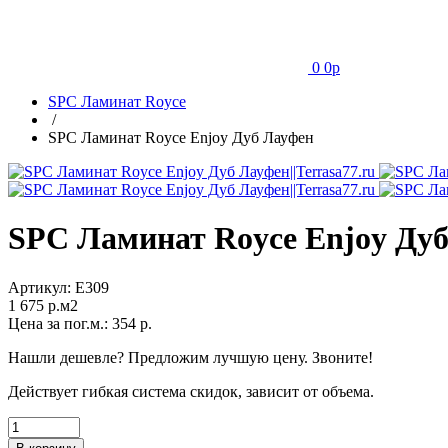
0
0
p
SPC Ламинат Royce
/
SPC Ламинат Royce Enjoy Дуб Лауфен
SPC Ламинат Royce Enjoy Ду
Артикул:
Е309
1 675
p.м2
Цена за пог.м.:
354
р.
Нашли дешевле? Предложим лучшую цену. Звоните!
Действует гибкая система скидок, зависит от объема.