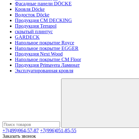
Фасадные панели DÖCKE
Кровля Döcke
Водосток Döcke
Продукция CM DECKING
Продукция Terrapol
скрытый плинтус
GARDECK
Напольное покрытие Royce
Напольное покрытие EGGER
Продукция Next Wood
Напольное покрытие CM Floor
Продукция Primavera Ламинат
Эксплуатированная кровля
+7(499)964-57-87
+7(996)051-85-55
Заказать звонок