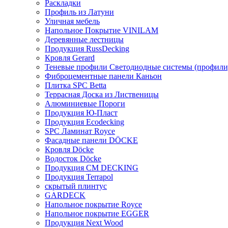
Раскладки
Профиль из Латуни
Уличная мебель
Напольное Покрытие VINILAM
Деревянные лестницы
Продукция RussDecking
Кровля Gerard
Теневые профили Светодиодные системы (профили
Фиброцементные панели Каньон
Плитка SPC Betta
Террасная Доска из Лиственицы
Алюминиевые Пороги
Продукция Ю-Пласт
Продукция Ecodecking
SPC Ламинат Royce
Фасадные панели DÖCKE
Кровля Döcke
Водосток Döcke
Продукция CM DECKING
Продукция Terrapol
скрытый плинтус
GARDECK
Напольное покрытие Royce
Напольное покрытие EGGER
Продукция Next Wood