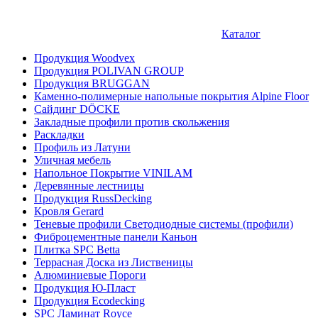
Каталог
Продукция Woodvex
Продукция POLIVAN GROUP
Продукция BRUGGAN
Каменно-полимерные напольные покрытия Alpine Floor
Сайдинг DÖCKE
Закладные профили против скольжения
Раскладки
Профиль из Латуни
Уличная мебель
Напольное Покрытие VINILAM
Деревянные лестницы
Продукция RussDecking
Кровля Gerard
Теневые профили Светодиодные системы (профили)
Фиброцементные панели Каньон
Плитка SPC Betta
Террасная Доска из Лиственицы
Алюминиевые Пороги
Продукция Ю-Пласт
Продукция Ecodecking
SPC Ламинат Royce