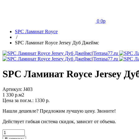
0
0
p
SPC Ламинат Royce
/
SPC Ламинат Royce Jersey Дуб Джеймс
SPC Ламинат Royce Jersey Ду
Артикул:
J403
1 330
p.м2
Цена за пог.м.:
1330
р.
Нашли дешевле? Предложим лучшую цену. Звоните!
Действует гибкая система скидок, зависит от объема.