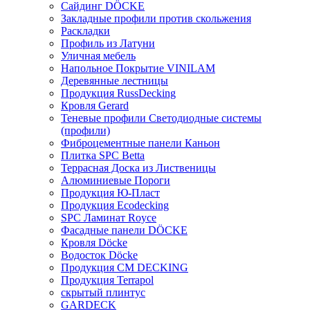
Сайдинг DÖCKE
Закладные профили против скольжения
Раскладки
Профиль из Латуни
Уличная мебель
Напольное Покрытие VINILAM
Деревянные лестницы
Продукция RussDecking
Кровля Gerard
Теневые профили Светодиодные системы
(профили)
Фиброцементные панели Каньон
Плитка SPC Betta
Террасная Доска из Лиственицы
Алюминиевые Пороги
Продукция Ю-Пласт
Продукция Ecodecking
SPC Ламинат Royce
Фасадные панели DÖCKE
Кровля Döcke
Водосток Döcke
Продукция CM DECKING
Продукция Terrapol
скрытый плинтус
GARDECK