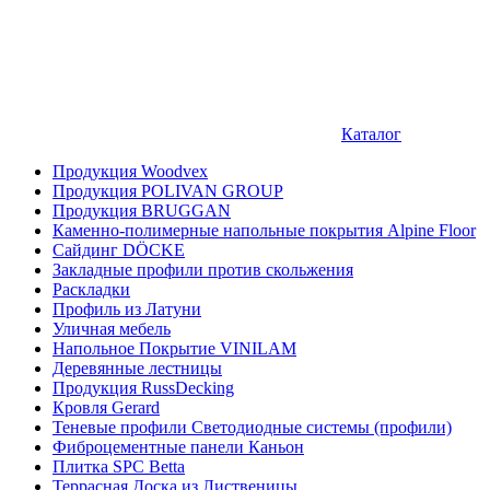
Каталог
Продукция Woodvex
Продукция POLIVAN GROUP
Продукция BRUGGAN
Каменно-полимерные напольные покрытия Alpine Floor
Сайдинг DÖCKE
Закладные профили против скольжения
Раскладки
Профиль из Латуни
Уличная мебель
Напольное Покрытие VINILAM
Деревянные лестницы
Продукция RussDecking
Кровля Gerard
Теневые профили Светодиодные системы (профили)
Фиброцементные панели Каньон
Плитка SPC Betta
Террасная Доска из Лиственицы