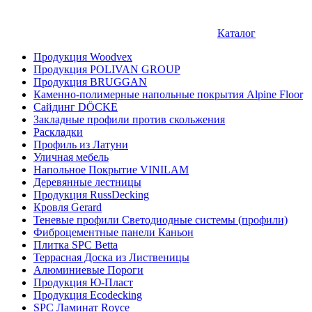
Каталог
Продукция Woodvex
Продукция POLIVAN GROUP
Продукция BRUGGAN
Каменно-полимерные напольные покрытия Alpine Floor
Сайдинг DÖCKE
Закладные профили против скольжения
Раскладки
Профиль из Латуни
Уличная мебель
Напольное Покрытие VINILAM
Деревянные лестницы
Продукция RussDecking
Кровля Gerard
Теневые профили Светодиодные системы (профили)
Фиброцементные панели Каньон
Плитка SPC Betta
Террасная Доска из Лиственицы
Алюминиевые Пороги
Продукция Ю-Пласт
Продукция Ecodecking
SPC Ламинат Royce