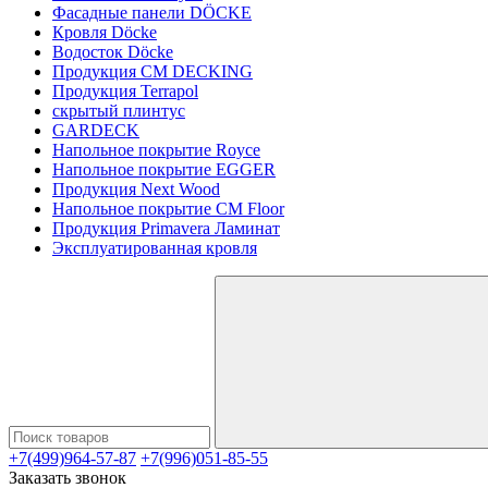
Фасадные панели DÖCKE
Кровля Döcke
Водосток Döcke
Продукция CM DECKING
Продукция Terrapol
скрытый плинтус
GARDECK
Напольное покрытие Royce
Напольное покрытие EGGER
Продукция Next Wood
Напольное покрытие CM Floor
Продукция Primavera Ламинат
Эксплуатированная кровля
+7(499)964-57-87
+7(996)051-85-55
Заказать звонок