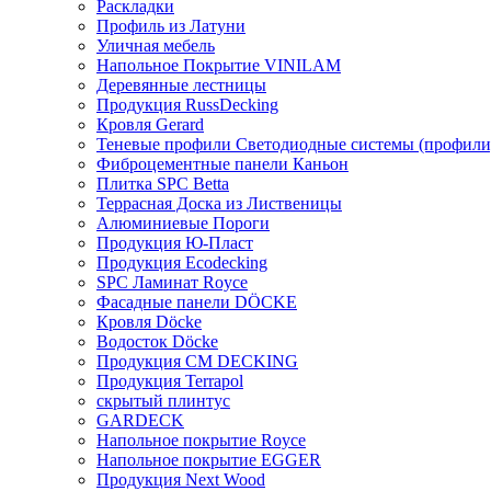
Раскладки
Профиль из Латуни
Уличная мебель
Напольное Покрытие VINILAM
Деревянные лестницы
Продукция RussDecking
Кровля Gerard
Теневые профили Светодиодные системы (профили
Фиброцементные панели Каньон
Плитка SPC Betta
Террасная Доска из Лиственицы
Алюминиевые Пороги
Продукция Ю-Пласт
Продукция Ecodecking
SPC Ламинат Royce
Фасадные панели DÖCKE
Кровля Döcke
Водосток Döcke
Продукция CM DECKING
Продукция Terrapol
скрытый плинтус
GARDECK
Напольное покрытие Royce
Напольное покрытие EGGER
Продукция Next Wood