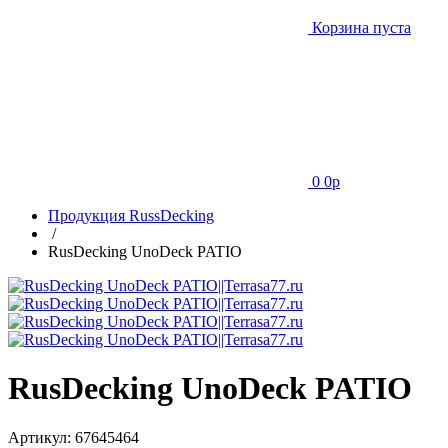
Корзина пуста
0
0
p
Продукция RussDecking
/
RusDecking UnoDeck PATIO
RusDecking UnoDeck PATIO
Артикул:
67645464