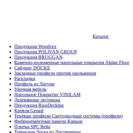
Каталог
Продукция Woodvex
Продукция POLIVAN GROUP
Продукция BRUGGAN
Каменно-полимерные напольные покрытия Alpine Floor
Сайдинг DÖCKE
Закладные профили против скольжения
Раскладки
Профиль из Латуни
Уличная мебель
Напольное Покрытие VINILAM
Деревянные лестницы
Продукция RussDecking
Кровля Gerard
Теневые профили Светодиодные системы (профили)
Фиброцементные панели Каньон
Плитка SPC Betta
Террасная Доска из Лиственицы