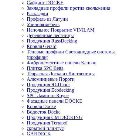
Сайдинг DÖCKE
Закладные профили против скольжения
Раскладки
Профиль из Латуни
Уличная мебель
Напольное Покрытие VINILAM
Деревянные лестницы
Продукция RussDecking
Кровля Gerard
Теневые профили Светодиодные системы
(профили)
Фиброцементные панели Каньон
Плитка SPC Betta
Террасная Доска из Лиственицы
Алюминиевые Пороги
Продукция Ю-Пласт
Продукция Ecodecking
SPC Ламинат Royce
Фасадные панели DÖCKE
Кровля Döcke
Водосток Döcke
Продукция CM DECKING
Продукция Terrapol
скрытый плинтус
GARDECK