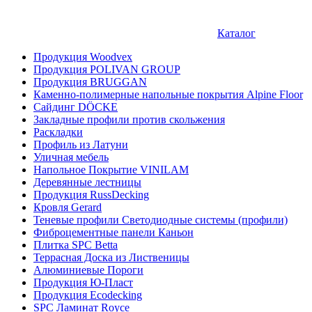
Каталог
Продукция Woodvex
Продукция POLIVAN GROUP
Продукция BRUGGAN
Каменно-полимерные напольные покрытия Alpine Floor
Сайдинг DÖCKE
Закладные профили против скольжения
Раскладки
Профиль из Латуни
Уличная мебель
Напольное Покрытие VINILAM
Деревянные лестницы
Продукция RussDecking
Кровля Gerard
Теневые профили Светодиодные системы (профили)
Фиброцементные панели Каньон
Плитка SPC Betta
Террасная Доска из Лиственицы
Алюминиевые Пороги
Продукция Ю-Пласт
Продукция Ecodecking
SPC Ламинат Royce