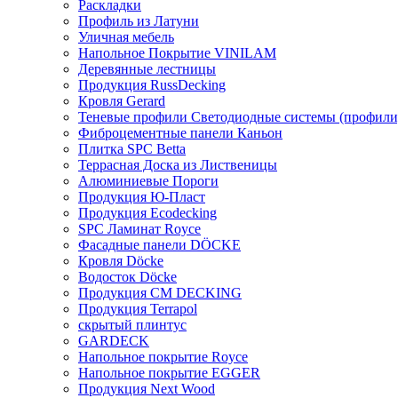
Раскладки
Профиль из Латуни
Уличная мебель
Напольное Покрытие VINILAM
Деревянные лестницы
Продукция RussDecking
Кровля Gerard
Теневые профили Светодиодные системы (профили
Фиброцементные панели Каньон
Плитка SPC Betta
Террасная Доска из Лиственицы
Алюминиевые Пороги
Продукция Ю-Пласт
Продукция Ecodecking
SPC Ламинат Royce
Фасадные панели DÖCKE
Кровля Döcke
Водосток Döcke
Продукция CM DECKING
Продукция Terrapol
скрытый плинтус
GARDECK
Напольное покрытие Royce
Напольное покрытие EGGER
Продукция Next Wood