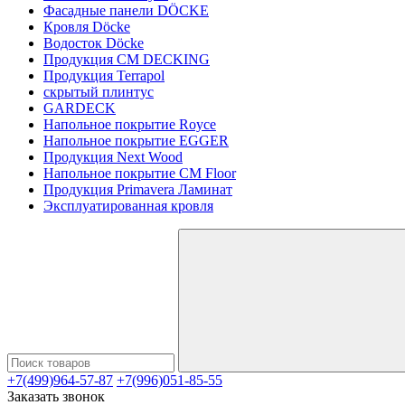
Фасадные панели DÖCKE
Кровля Döcke
Водосток Döcke
Продукция CM DECKING
Продукция Terrapol
скрытый плинтус
GARDECK
Напольное покрытие Royce
Напольное покрытие EGGER
Продукция Next Wood
Напольное покрытие CM Floor
Продукция Primavera Ламинат
Эксплуатированная кровля
+7(499)964-57-87
+7(996)051-85-55
Заказать звонок