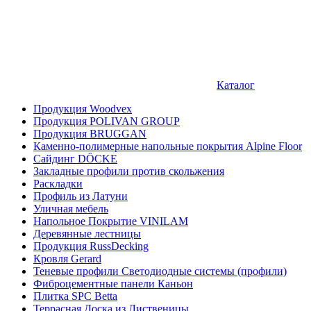
Каталог
Продукция Woodvex
Продукция POLIVAN GROUP
Продукция BRUGGAN
Каменно-полимерные напольные покрытия Alpine Floor
Сайдинг DÖCKE
Закладные профили против скольжения
Раскладки
Профиль из Латуни
Уличная мебель
Напольное Покрытие VINILAM
Деревянные лестницы
Продукция RussDecking
Кровля Gerard
Теневые профили Светодиодные системы (профили)
Фиброцементные панели Каньон
Плитка SPC Betta
Террасная Доска из Лиственицы