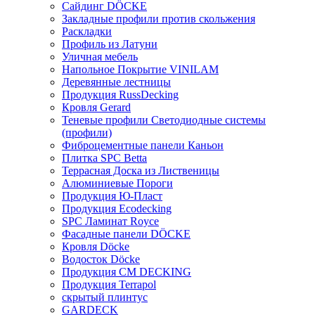
Сайдинг DÖCKE
Закладные профили против скольжения
Раскладки
Профиль из Латуни
Уличная мебель
Напольное Покрытие VINILAM
Деревянные лестницы
Продукция RussDecking
Кровля Gerard
Теневые профили Светодиодные системы
(профили)
Фиброцементные панели Каньон
Плитка SPC Betta
Террасная Доска из Лиственицы
Алюминиевые Пороги
Продукция Ю-Пласт
Продукция Ecodecking
SPC Ламинат Royce
Фасадные панели DÖCKE
Кровля Döcke
Водосток Döcke
Продукция CM DECKING
Продукция Terrapol
скрытый плинтус
GARDECK