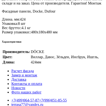
складе и на заказ. Цена от производителя. Гарантия! Монтаж
Фасадные панели, Docke, Dufour
Длина. мм:424
Упаковка:8 шт
Вес брутто::4.1 кг
Размер упаковки::480x180x480 мм
Характеристики
Производитель:
DÖCKE
Цвет:
Виллар
,
Давос
,
Зёльден
,
Инсбрук
,
Ишгль
,
Длина:
424мм
Расчет фасада
Замер и монтаж
Доставка
Контакты и оплата
Новости
Фото наших работ
+7(499)964-57-87
+7(996)051-85-55
terrasa77@yandex.ru