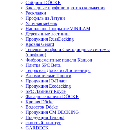
Сайдинг DÖCKE
Закладные профили против скольжения
Раскладки
Профиль из Латуни
Уличная мебель
Напольное Покрытие VINILAM
Деревянные лестницы
Продукция RussDecking
Кровля Gerard
Теневые профили Светодиодные системы
(профили)
Фиброцементные панели Каньон
Плитка SPC Betta
Террасная Доска из Лиственицы
Алюминиевые Пороги
Продукция Ю-Пласт
Продукция Ecodecking
SPC Ламинат Royce
Фасадные панели DÖCKE
Кровля Döcke
Водосток Döcke
Продукция CM DECKING
Продукция Terrapol
скрытый плинтус
GARDECK