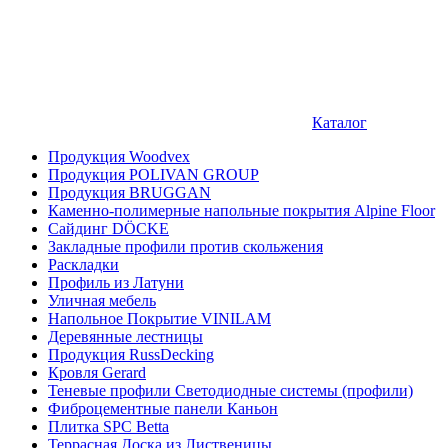
Каталог
Продукция Woodvex
Продукция POLIVAN GROUP
Продукция BRUGGAN
Каменно-полимерные напольные покрытия Alpine Floor
Сайдинг DÖCKE
Закладные профили против скольжения
Раскладки
Профиль из Латуни
Уличная мебель
Напольное Покрытие VINILAM
Деревянные лестницы
Продукция RussDecking
Кровля Gerard
Теневые профили Светодиодные системы (профили)
Фиброцементные панели Каньон
Плитка SPC Betta
Террасная Доска из Лиственицы