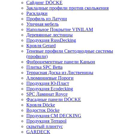
Сайдинг DÖCKE
Закладные профили против скольжения
Раскладки
Профиль из Латуни
Уличная мебель
Напольное Покрытие VINILAM
Деревянные лестницы
Продукция RussDecking
Кровля Gerard
Теневые профили Светодиодные системы
(профили)
Фиброцементные панели Каньон
Плитка SPC Betta
Террасная Доска из Лиственицы
Алюминиевые Пороги
Продукция Ю-Пласт
Продукция Ecodecking
SPC Ламинат Royce
Фасадные панели DÖCKE
Кровля Döcke
Водосток Döcke
Продукция CM DECKING
Продукция Terrapol
скрытый плинтус
GARDECK