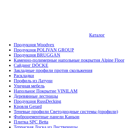
Каталог
Продукция Woodvex
Продукция POLIVAN GROUP
Продукция BRUGGAN
Каменно-полимерные напольные покрытия Alpine Floor
Сайдинг DÖCKE
Закладные профили против скольжения
Раскладки
Профиль из Латуни
Уличная мебель
Напольное Покрытие VINILAM
Деревянные лестницы
Продукция RussDecking
Кровля Gerard
Теневые профили Светодиодные системы (профили)
Фиброцементные панели Каньон
Плитка SPC Betta
Террасная Доска из Лиственицы