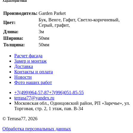
Характеристики
Производитель:
Garden Parket
Бук
,
Венге
,
Гафит
,
Светло-коричневый
,
Цвет:
Серый
,
графит
,
Длина:
3м
Ширина:
50мм
Толщина:
50мм
Расчет фасада
Замер и монтаж
Доставка
Контакты и оплата
Новости
Фото наших работ
+7(499)964-57-87
+7(996)051-85-55
terrasa77@yandex.ru
Московская обл., Одинцовский район, РП «Заречье», ул.
Торговая, стр. 2, 1 этаж, пав. B-34
© Terrasa77, 2026
Обработка персональных данных